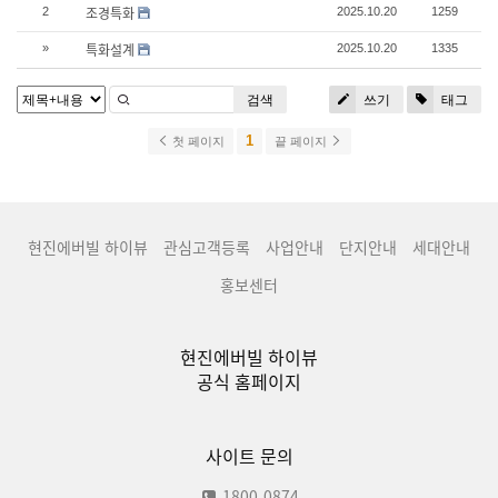
조경특화
2
2025.10.20
1259
특화설계
»
2025.10.20
1335
검색
쓰기
태그
1
첫 페이지
끝 페이지
현진에버빌 하이뷰
관심고객등록
사업안내
단지안내
세대안내
홍보센터
현진에버빌 하이뷰
공식 홈페이지
사이트 문의
1800-0874