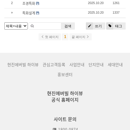
조경특화
2
2025.10.20
1261
특화설계
»
2025.10.20
1337
검색
쓰기
태그
1
첫 페이지
끝 페이지
현진에버빌 하이뷰
관심고객등록
사업안내
단지안내
세대안내
홍보센터
현진에버빌 하이뷰
공식 홈페이지
사이트 문의
1800-0874